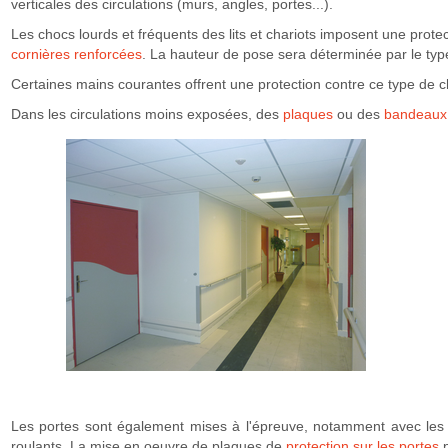
verticales des circulations (murs, angles, portes...).
Les chocs lourds et fréquents des lits et chariots imposent une prot
cornières renforcées
. La hauteur de pose sera déterminée par le type 
Certaines mains courantes offrent une protection contre ce type de c
Dans les circulations moins exposées, des
plaques
ou des
bandeaux 
Les portes sont également mises à l'épreuve, notamment avec les o
roulants. La mise en oeuvre de plaques de
protection sur les portes
p