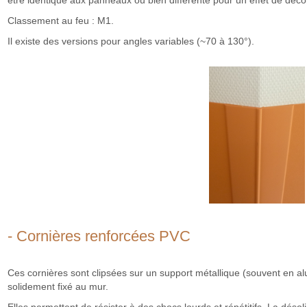
être identique aux panneaux ou bien différente pour un effet de déco
Classement au feu : M1.
Il existe des versions pour angles variables (~70 à 130°).
- Cornières renforcées PVC
Ces cornières sont clipsées sur un support métallique (souvent en al
solidement fixé au mur.
Elles permettent de résister à des chocs lourds et répétitifs. La désoli