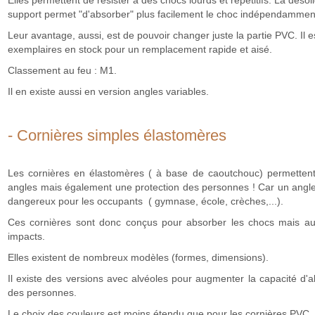
support permet "d'absorber" plus facilement le choc indépendammen
Leur avantage, aussi, est de pouvoir changer juste la partie PVC. Il e
exemplaires en stock pour un remplacement rapide et aisé.
Classement au feu : M1.
Il en existe aussi en version angles variables.
- Cornières simples élastomères
Les cornières en élastomères ( à base de caoutchouc) permettent
angles mais également une protection des personnes ! Car un angle 
dangereux pour les occupants ( gymnase, école, crèches,...).
Ces cornières sont donc conçus pour absorber les chocs mais aus
impacts.
Elles existent de nombreux modèles (formes, dimensions).
Il existe des versions avec alvéoles pour augmenter la capacité d'
des personnes.
Le choix des couleurs est moins étendu que pour les cornières PVC.