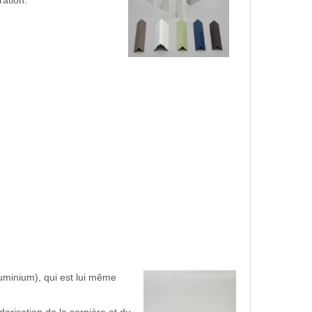
ration.
uminium), qui est lui même
darisation de la cornière et du